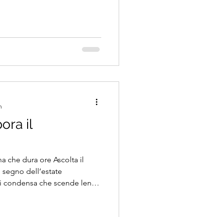
n
ora il
na che dura ore Ascolta il
o segno dell’estate
i condensa che scende lenta
aperta. Un’immagine piccola,
sa una terrazza bianca mentre