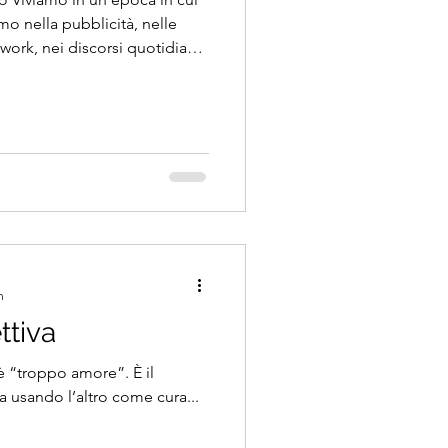
mo nella pubblicità, nelle
twork, nei discorsi quotidiani.
eri di parlare di desiderio,
 nonostante questa continua
 molte persone raccontano di
anche dentro rapporti intimi
 contraddizione sempre più
n
ttiva
è “troppo amore”. È il
ta usando l’altro come cura...