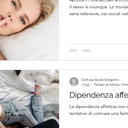
il sesso è ovunque. Lo trovia
serie televisive, nei social ne
Apparentemente siamo più lib
piacere e relazioni. Eppure,
esposizione alla sessualità,
sentirsi profondamente sole 
e sessualmente attivi. È una
frequente nei perc
Dott.ssa Giulia Gregorini
1 lug
Tempo di lettura: 3 mi
Dipendenza affe
La dipendenza affettiva non 
tentativo di colmare una feri