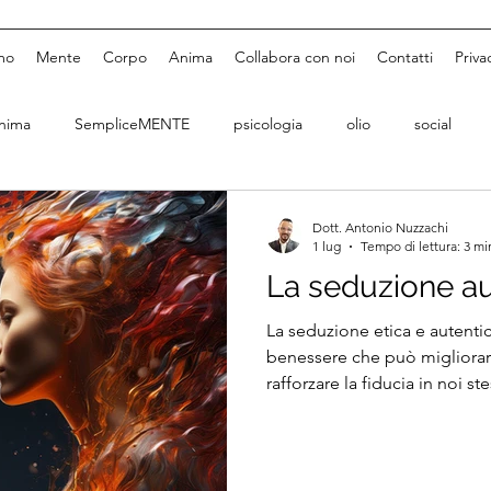
mo
Mente
Corpo
Anima
Collabora con noi
Contatti
Priva
nima
SempliceMENTE
psicologia
olio
social
Dott. Antonio Nuzzachi
1 lug
Tempo di lettura: 3 mi
La seduzione au
La seduzione etica e autenti
benessere che può migliorare
rafforzare la fiducia in noi st
ambiente di comunicazione 