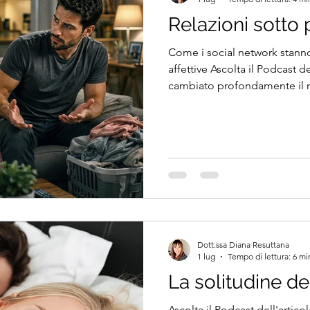
Relazioni sotto
Come i social network stann
affettive Ascolta il Podcast de
cambiato profondamente il m
relazioni. Sempre più person
sentimentalmente insoddisfa
entrano in crisi e sempre più
necessariamente per mancan
crescente difficoltà nel viver
coppia. Dietro questo cambiamento non ci sono soltanto
proble
Dott.ssa Diana Resuttana
1 lug
Tempo di lettura: 6 mi
La solitudine den
Ascolta il Podcast dell'artico