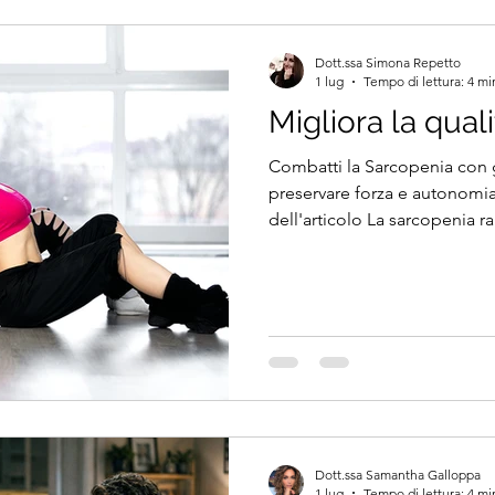
Dott.ssa Simona Repetto
1 lug
Tempo di lettura: 4 mi
Migliora la quali
Combatti la Sarcopenia con g
preservare forza e autonomia
dell'articolo La sarcopenia r
principali sfide dell'invecchi
progressiva perdita di massa
funzionalità che può compro
persona, aumentare il rischio 
comparsa di disabilità. Negli ultimi anni la ricerca
scientifica ha dimostrato com
rappresenta
Dott.ssa Samantha Galloppa
1 lug
Tempo di lettura: 4 mi