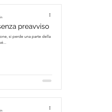
in
senza preavviso
ne, si perde una parte della
é...
in