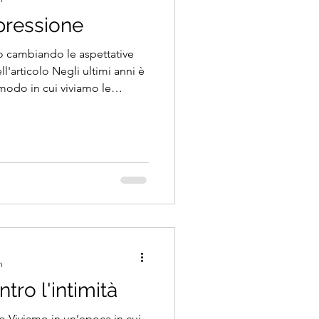
 pressione
o cambiando le aspettative
ll'articolo Negli ultimi anni è
odo in cui viviamo le
e si sentono
tte, sempre più coppie
 rapporti finiscono non
za d’amore, ma per una
e la realtà quotidiana della
n
tro l'intimità
lo Viviamo in un’epoca in cui