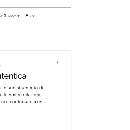
cy & cookie
Altro
n
tentica
ca è uno strumento di
 le nostre relazioni,
essi e contribuire a un
più armonioso...