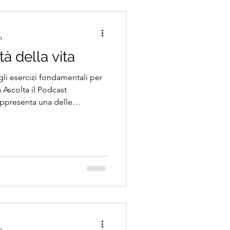
n
tà della vita
li esercizi fondamentali per
 Ascolta il Podcast
appresenta una delle
amento. Si tratta di una
 muscolare, forza e
mettere l'autonomia della
di cadute e favorire la
e l'esercizio fisico
n