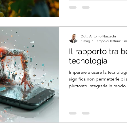
il sole si abbassa dietro i tett
ritrova una cadenza più morbida. Le sedie si 
piano sul pavimento caldo. U
sotto il vento della sera. Il s
Dott. Antonio Nuzzachi
1 mag
Tempo di lettura: 3 m
Il rapporto tra 
tecnologia
Imparare a usare la tecnolog
significa non permetterle di s
piuttosto integrarla in modo