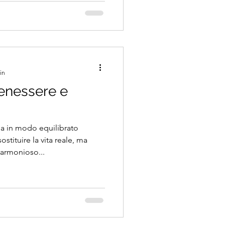
i assolati del Sud e l’aria
spostano
na tovaglia si gonfia appena
in
benessere e
ia in modo equilibrato
ostituire la vita reale, ma
 armonioso...