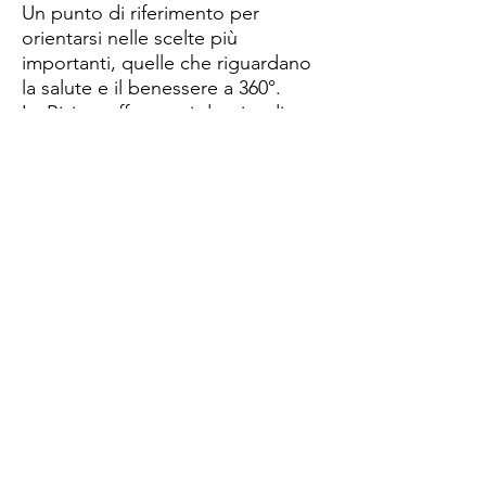
Un punto di riferimento per
orientarsi nelle scelte più
importanti, quelle che riguardano
la salute e il benessere a 360°.
La Rivista offre ampi dossier di
approfondimento e focus dedicati
ad attualità, alimentazione, salute,
fitness, bellezza e psicologia, con
l’affidabilità e la competenza
garantita dai numerosi esperti.
I
Podcast degli articoli pubblicati
,
realizzati dalla redazione, possono
essere ascoltati da smartphone,
tablet e pc dal sito vita-
magazine.it
©2021 VITA. Tutti i diritti sono riservati