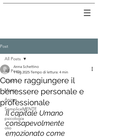
Post
All Posts
Anna Schettino
All Posts
1 lug 2025
Tempo di lettura: 4 min
Come raggiungere il
Corpo
benessere personale e
Mente
Anima
professionale
SempliceMENTE
Il capitale Umano 
psicologia
consapevolmente 
olio
emozionato come 