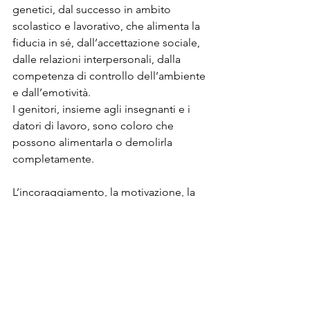
genetici, dal successo in ambito 
scolastico e lavorativo, che alimenta la 
fiducia in sé, dall’accettazione sociale, 
dalle relazioni interpersonali, dalla 
competenza di controllo dell’ambiente 
e dall’emotività.
I genitori, insieme agli insegnanti e i 
datori di lavoro, sono coloro che 
possono alimentarla o demolirla 
completamente.
L’incoraggiamento, la motivazione, la 
fiducia, rafforzano l’autostima tanto da 
creare forti convinzioni capaci di 
plasmare la personalità, e diventano 
nel tempo, un fardello difficile da 
trasformare.
Le convinzioni, che si formano 
soprattutto durante l’infanzia, riescono 