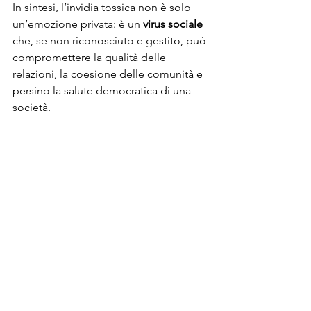
In sintesi, l’invidia tossica non è solo 
un’emozione privata: è un 
virus sociale
che, se non riconosciuto e gestito, può 
compromettere la qualità delle 
relazioni, la coesione delle comunità e 
persino la salute democratica di una 
società.
Come affrontarla: per chi la subisce e 
per chi la prova