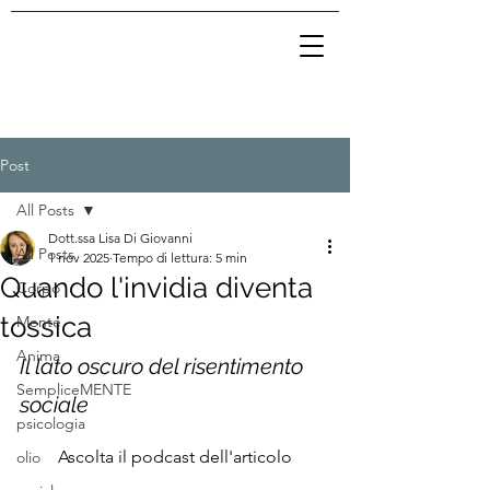
Post
All Posts
Dott.ssa Lisa Di Giovanni
All Posts
1 nov 2025
Tempo di lettura: 5 min
Quando l'invidia diventa
Corpo
tossica
Mente
Anima
Il lato oscuro del risentimento 
SempliceMENTE
sociale
psicologia
Ascolta il podcast dell'articolo
olio