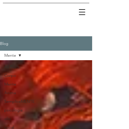
Blog
Mente
All Posts
Corpo
Mente
Anima
SempliceMENTE
psicologia
olio
social