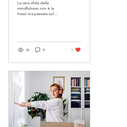
La vera sfida della
mindfulness non è la
mezz'ora passata sul
cuscino, ma la sua
applicazione nel vivere
quotidiano...
33
0
1