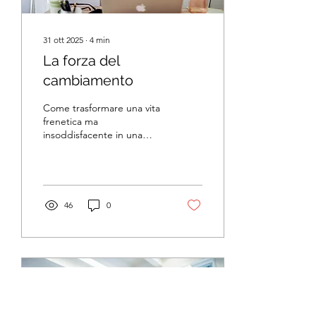
31 ott 2025
∙
4
min
La forza del
cambiamento
Come trasformare una vita
frenetica ma
insoddisfacente in una
quotidianità più sana,
equilibrata e piena di
energia
46
0