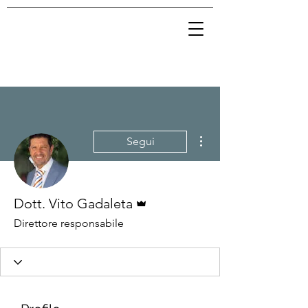
Altre azioni
Segui
Amministratore
Dott. Vito Gadaleta
Direttore responsabile