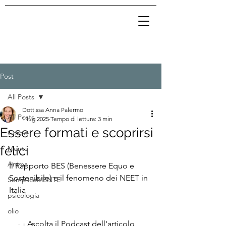
Post
All Posts
Dott.ssa Anna Palermo
All Posts
1 lug 2025
Tempo di lettura: 3 min
Essere formati e scoprirsi
Corpo
felici
Mente
Anima
Il Rapporto BES (Benessere Equo e 
Sostenibile) e il fenomeno dei NEET in 
SempliceMENTE
Italia
psicologia
olio
Ascolta il Podcast dell'articolo