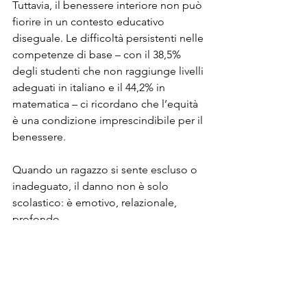
Tuttavia, il benessere interiore non può 
fiorire in un contesto educativo 
diseguale. Le difficoltà persistenti nelle 
competenze di base – con il 38,5% 
degli studenti che non raggiunge livelli 
adeguati in italiano e il 44,2% in 
matematica – ci ricordano che l’equità 
è una condizione imprescindibile per il 
benessere.
Quando un ragazzo si sente escluso o 
inadeguato, il danno non è solo 
scolastico: è emotivo, relazionale, 
profondo.
Investire nella qualità dell’istruzione di 
base significa quindi prendersi cura 
delle fragilità, offrire sostegno, 
costruire ambienti scolastici 
accoglienti e stimolanti. Significa 