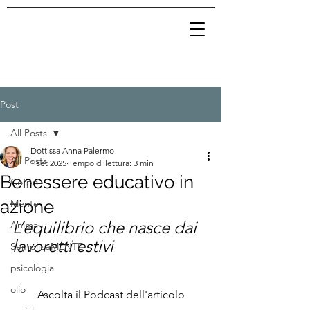
Post
All Posts
Dott.ssa Anna Palermo
All Posts
1 set 2025
Tempo di lettura: 3 min
Benessere educativo in
Corpo
azione
Mente
L’equilibrio che nasce dai 
Anima
lavoretti estivi
SempliceMENTE
psicologia
olio
Ascolta il Podcast dell'articolo