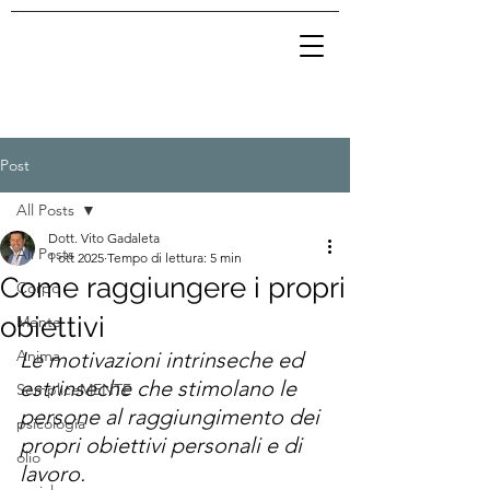
Post
All Posts
Dott. Vito Gadaleta
All Posts
1 ott 2025
Tempo di lettura: 5 min
Come raggiungere i propri
Corpo
obiettivi
Mente
Anima
Le motivazioni intrinseche ed 
estrinseche che stimolano le 
SempliceMENTE
persone al raggiungimento dei 
psicologia
propri obiettivi personali e di 
olio
lavoro.