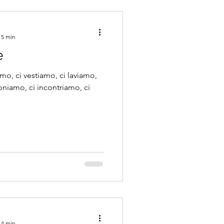
 5 min
e
o, ci vestiamo, ci laviamo,
niamo, ci incontriamo, ci
 4 min