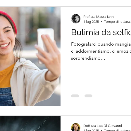
Prof.ssa Maura Ianni
1 lug 2025
Tempo di lettura:
Bulimia da selfi
Fotografarci quando mangiam
ci addormentiamo, ci emozio
sorprendiamo…
Dott.ssa Lisa Di Giovanni
1 lug 2025
Tempo di lettura: