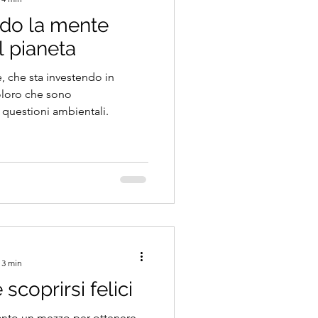
ndo la mente
l pianeta
 che sta investendo in
coloro che sono
 questioni ambientali.
 3 min
scoprirsi felici
tanto un mezzo per ottenere