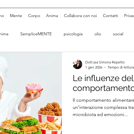
mo
Mente
Corpo
Anima
Collabora con noi
Contatti
Priva
nima
SempliceMENTE
psicologia
olio
social
Dott.ssa Simona Repetto
1 gen 2026
Tempo di lettura
Le influenze del
comportamento
Il comportamento alimentare è
un’interazione complessa tra 
microbiota ed emozioni...