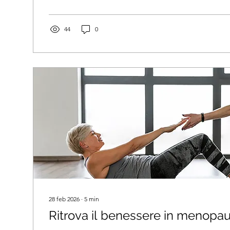
44
0
28 feb 2026
∙
5
min
Ritrova il benessere in menopa