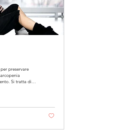
 per preservare
 sarcopenia
nto. Si tratta di
unzionalità che può
il rischio di
esenta il