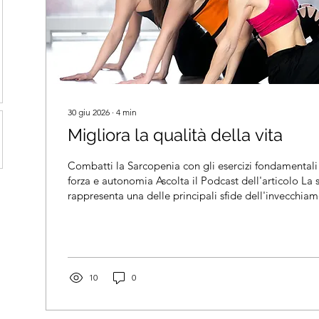
30 giu 2026
∙
4
min
Migliora la qualità della vita
Combatti la Sarcopenia con gli esercizi fondamentali
forza e autonomia Ascolta il Podcast dell'articolo La
rappresenta una delle principali sfide dell'invecchiame
una progressiva perdita di massa muscolare, forza e f
compromettere l'autonomia della persona, aumentare 
cadute e favorire la comparsa di disabilità. Negli ultimi anni la ricerca
scientifica ha dimostrato come l'esercizio fisico rappr
trattamento...
10
0