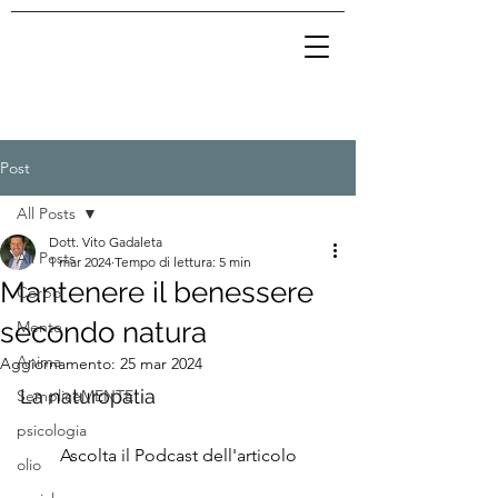
Post
All Posts
Dott. Vito Gadaleta
All Posts
1 mar 2024
Tempo di lettura: 5 min
Mantenere il benessere
Corpo
secondo natura
Mente
Anima
Aggiornamento:
25 mar 2024
La naturopatia
SempliceMENTE
psicologia
Ascolta il Podcast dell'articolo
olio