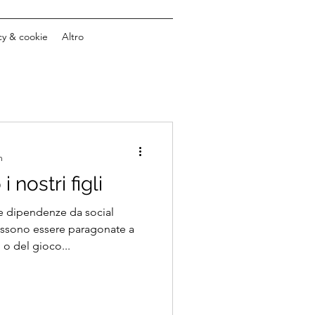
cy & cookie
Altro
n
i nostri figli
ie dipendenze da social
ssono essere paragonate a
 o del gioco...