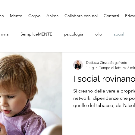
mo
Mente
Corpo
Anima
Collabora con noi
Contatti
Priva
nima
SempliceMENTE
psicologia
olio
social
Dott.ssa Cinzia Segafredo
1 lug
Tempo di lettura: 5 mi
I social rovinano 
Si creano delle vere e propr
network, dipendenze che po
quelle del tabacco, dell'alcol