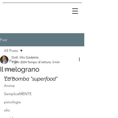
Post
All Posts
Dott. Vito Gadaleta
All Posts
1 gen 2024
Tempo di lettura: 3 min
Il melograno
Corpo
Mente
La bomba "superfood"
Anima
SempliceMENTE
psicologia
olio