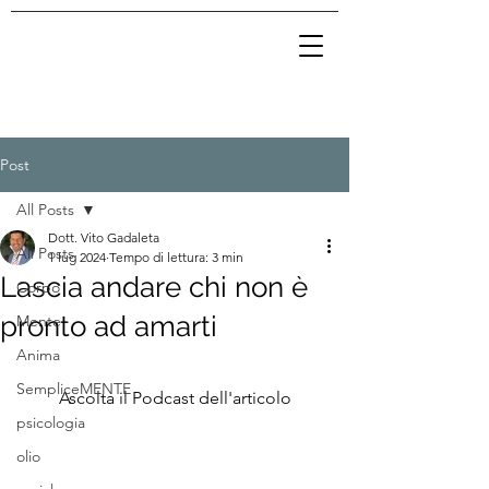
Post
All Posts
Dott. Vito Gadaleta
All Posts
1 lug 2024
Tempo di lettura: 3 min
Lascia andare chi non è
Corpo
pronto ad amarti
Mente
Anima
SempliceMENTE
Ascolta il Podcast dell'articolo
psicologia
olio