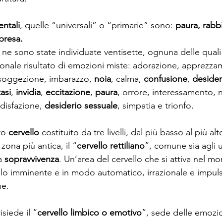
ntali
, quelle “universali” o “primarie” sono: 
paura, rabbi
presa.
 ne sono state individuate ventisette, ognuna delle qual
nale risultato di emozioni miste: adorazione, apprezzam
 soggezione, imbarazzo, 
noia
, calma, 
confusione
, 
desider
asi
, 
invidia
, 
eccitazione
, 
paura
, orrore, interessamento, n
ddisfazione, 
desiderio sessuale
, simpatia e trionfo.
ro 
cervello
 costituito da tre livelli, dal più basso al più alt
a zona più antica, il “
cervello rettiliano
”, comune sia agli 
a 
sopravvivenza
. Un’area del cervello che si attiva nel m
lo imminente e in modo automatico, irrazionale e impul
ne.
isiede il “
cervello limbico o emotivo
”, sede delle emozio