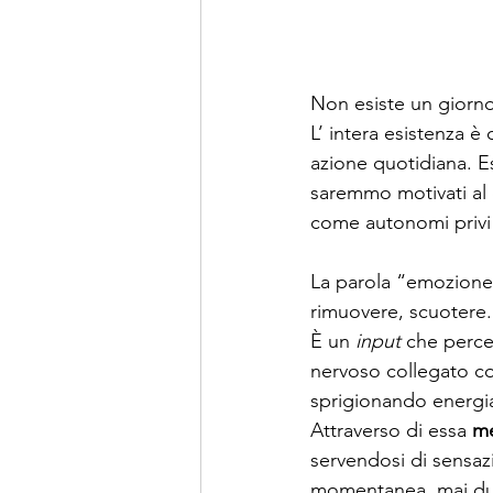
Non esiste un giorno
L’ intera esistenza è
azione quotidiana. E
saremmo motivati al
come autonomi privi d
La parola “emozione”
rimuovere, scuotere.
È un 
input
 che percep
nervoso collegato con
sprigionando energia 
Attraverso di essa 
m
servendosi di sensazi
momentanea, mai du