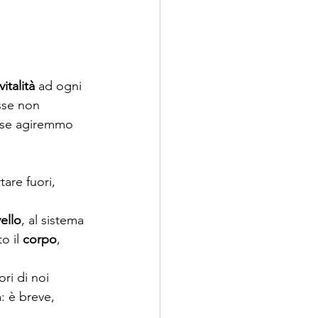
vitalità
 ad ogni 
sse non 
rse agiremmo 
tare fuori, 
ello
, al sistema 
o il 
corpo
,  
ri di noi 
: è breve, 