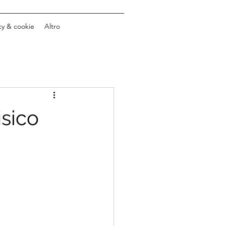
cy & cookie
Altro
isico