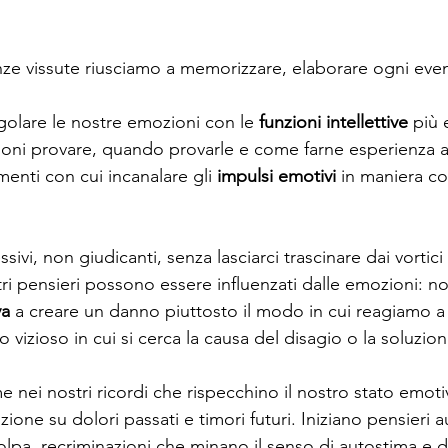
ze vissute riusciamo a memorizzare, elaborare ogni eve
golare le nostre emozioni con le 
funzioni intellettive
 più 
oni provare, quando provarle e come farne esperienza a
enti con cui incanalare gli 
impulsi emotivi
 in maniera co
sivi, non giudicanti, senza lasciarci trascinare dai vortici
ri pensieri possono essere influenzati dalle emozioni: no
va
 a creare un danno piuttosto il modo in cui reagiamo a
o vizioso in cui si cerca la causa del disagio o la soluzio
nei nostri ricordi che rispecchino il nostro stato emotiv
one su dolori passati e timori futuri. Iniziano pensieri au
colpa, recriminazioni che minano il senso di autostima e di