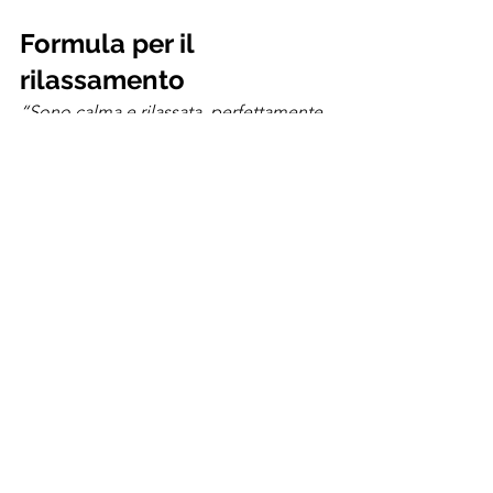
Formula per il 
rilassamento
“Sono calma e rilassata, perfettamente 
calma e rilassata.”
“Mi lascio trasportare… mi lascio 
trasportare sempre di più.”
"Il mio corpo e la mia mente sono 
disponibili a questo momento di pace 
e tranquillità".
"Ogni parte del mio corpo è 
piacevolmente disponibile".
"Sento i muscoli che si stanno 
lentamente e piacevolmente 
rilassando. (Concentrazione passiva 
sull’area interessata.)"
In questo modo incominciano a 