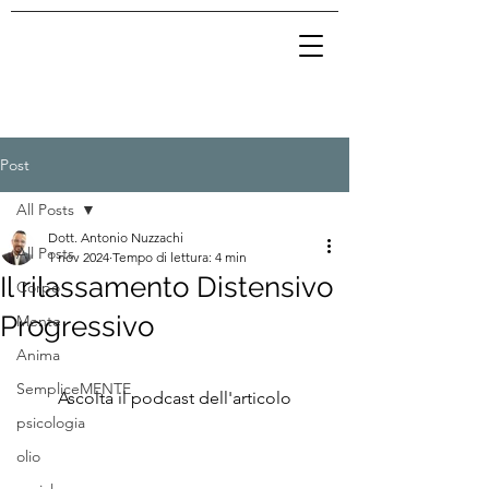
Post
All Posts
Dott. Antonio Nuzzachi
All Posts
1 nov 2024
Tempo di lettura: 4 min
Il rilassamento Distensivo
Corpo
Progressivo
Mente
Anima
SempliceMENTE
Ascolta il podcast dell'articolo
psicologia
olio