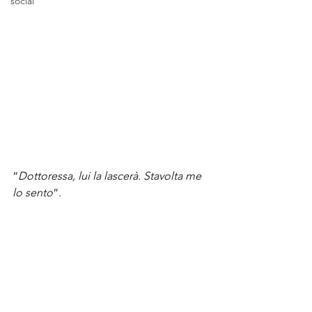
social
“
Dottoressa, lui la lascerà. Stavolta me 
lo sento
”.