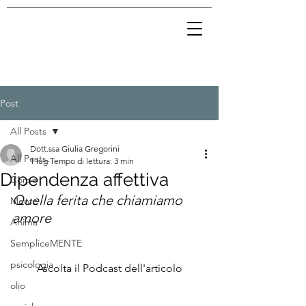
Post
All Posts
Dott.ssa Giulia Gregorini
All Posts
1 lug
Tempo di lettura: 3 min
Dipendenza affettiva
Corpo
Quella ferita che chiamiamo 
Mente
amore
Anima
SempliceMENTE
psicologia
Ascolta il Podcast dell'articolo
olio