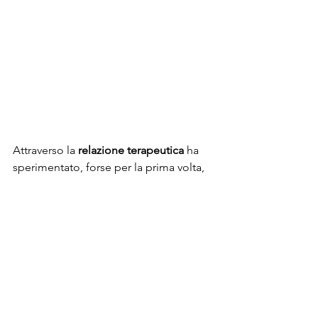
Attraverso la 
relazione terapeutica
 ha 
sperimentato, forse per la prima volta, 
un luogo sicuro in cui abitare i propri 
vuoti, trasformandoli in spazi. Ma 
ancora una volta: Marina è la storia di 
tante. Perché la dipendenza affettiva 
non riguarda fragilità individuali isolate, 
ma intercetta una sofferenza spesso 
sommersa, trasversale, che parla anche 
culturalmente del femminile, 