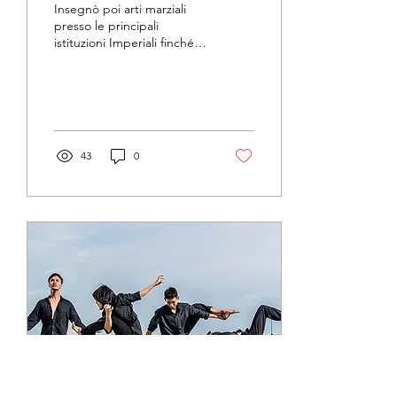
Insegnò poi arti marziali
presso le principali
istituzioni Imperiali finché
nel 1931 inaugurò il proprio
dojo. Dalle profonde
conoscenze de
43
0