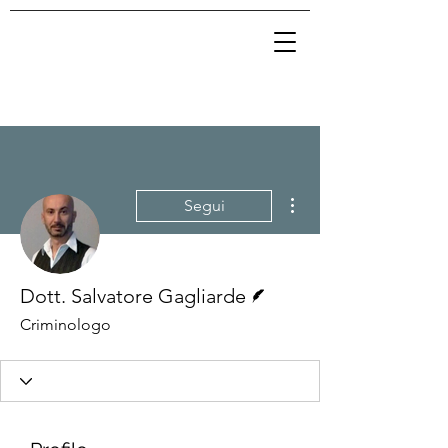
Altre azioni
Segui
Redattore
Dott. Salvatore Gagliarde
Criminologo