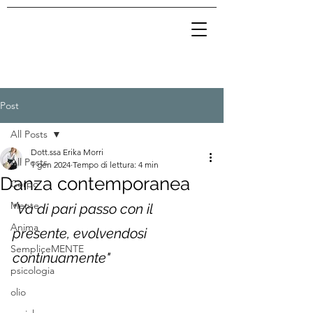
Post
All Posts
Dott.ssa Erika Morri
All Posts
1 gen 2024
Tempo di lettura: 4 min
Danza contemporanea
Corpo
Mente
"Va di pari passo con il 
Anima
presente, evolvendosi 
SempliceMENTE
continuamente"
psicologia
olio