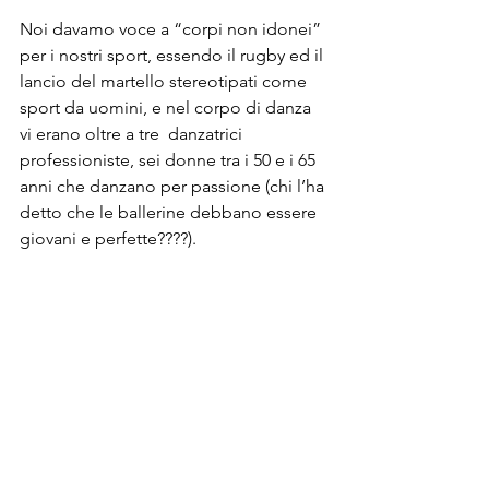
Noi davamo voce a “corpi non idonei” 
per i nostri sport, essendo il rugby ed il 
lancio del martello stereotipati come 
sport da uomini, e nel corpo di danza 
vi erano oltre a tre  danzatrici 
professioniste, sei donne tra i 50 e i 65 
anni che danzano per passione (chi l’ha 
detto che le ballerine debbano essere 
giovani e perfette????).
Abbiamo condiviso i gesti tecnici dei 
nostri sport perché fossero 
“scomposti“ e trasformati in danza ed 
abbiamo preso il coraggio a 12 mani e 
siamo entrate in scena anche noi. 
Immaginate come una rugbista si 
possa sentire in veste di danzatrice, 
come l’ippopotamo Giacinta nel film 