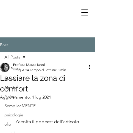
Post
All Posts
Prof.ssa Maura Ianni
All Posts
1 lug 2024
Tempo di lettura: 3 min
Lasciare la zona di
Corpo
comfort
Mente
Anima
Aggiornamento:
1 lug 2024
SempliceMENTE
psicologia
Ascolta il podcast dell'articolo
olio