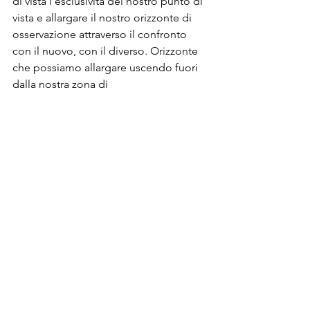
di vista l’esclusività del nostro punto di 
vista e allargare il nostro orizzonte di 
osservazione attraverso il confronto 
con il nuovo, con il diverso. Orizzonte 
che possiamo allargare uscendo fuori 
dalla nostra zona di 
comfort
 assaporando, ascoltando, 
guardando e toccando  in un modo 
nuovo, in contesti non ancora esplorati 
e apprendendo dalle nuove 
esperienze che bisogna tollerare la 
frustrazione del nostro limite di 
osservazione.
Chi non osserva oltre il limite della 
propria esperienza vive sì in una zona 
confortevole ma si priva di conoscere 
prima di tutto sé stesso perché come 
ci suggerisce Adam Braun “
La vera 