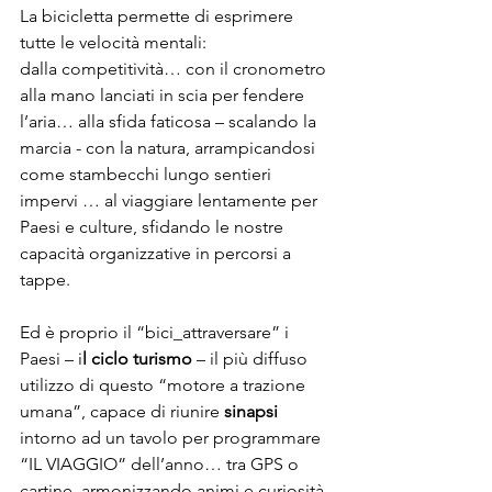
La bicicletta permette di esprimere 
tutte le velocità mentali: 
dalla competitività… con il cronometro 
alla mano lanciati in scia per fendere 
l’aria… alla sfida faticosa – scalando la 
marcia - con la natura, arrampicandosi 
come stambecchi lungo sentieri 
impervi … al viaggiare lentamente per 
Paesi e culture, sfidando le nostre 
capacità organizzative in percorsi a 
tappe.
Ed è proprio il “bici_attraversare” i 
Paesi – i
l ciclo turismo
 – il più diffuso 
utilizzo di questo “motore a trazione 
umana”, capace di riunire 
sinapsi
intorno ad un tavolo per programmare 
“IL VIAGGIO” dell’anno… tra GPS o 
cartine, armonizzando animi e curiosità.