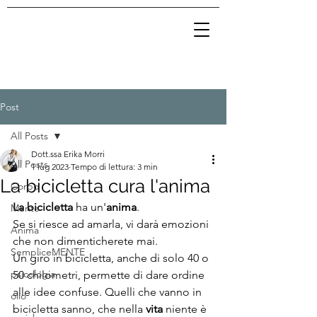
Post
All Posts
Dott.ssa Erika Morri
All Posts
1 lug 2023
Tempo di lettura: 3 min
La bicicletta cura l'anima
Corpo
La bicicletta
 ha un'
anima
. 
Mente
Se si riesce ad amarla, vi darà emozioni 
Anima
che non dimenticherete mai. 
SempliceMENTE
Un giro in bicicletta, anche di solo 40 o 
psicologia
50 chilometri, permette di dare ordine 
alle idee confuse. Quelli che vanno in 
olio
bicicletta sanno, che nella 
vita
 niente è 