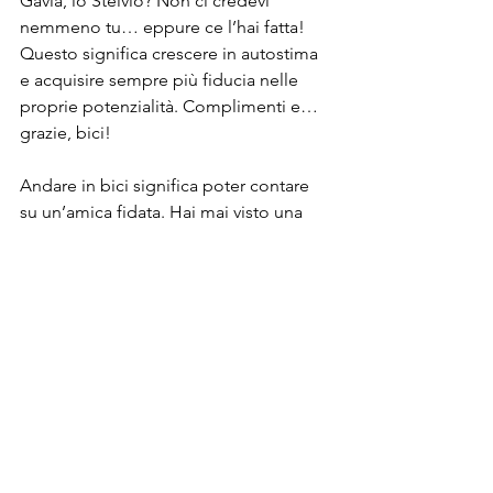
Gavia, lo Stelvio? Non ci credevi 
nemmeno tu… eppure ce l’hai fatta! 
Questo significa crescere in autostima 
e acquisire sempre più fiducia nelle 
proprie potenzialità. Complimenti e… 
grazie, bici!
Andare in bici significa poter contare 
su un’amica fidata. Hai mai visto una 
bici che tradisce? Noi no! Ok ha 
bisogno di manutenzione e di tanto 
amore… ma una bici farà sempre di 
tutto per darti felicità. 
Dott.ssa Erika Morri
Ascolta il podcast dell'articolo