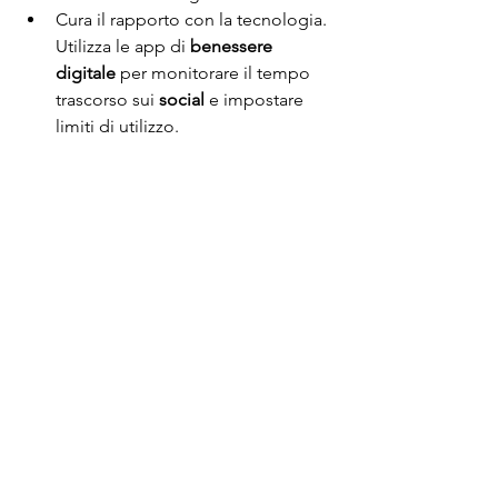
Cura il rapporto con la tecnologia. 
Utilizza le app di 
benessere 
digitale
 per monitorare il tempo 
trascorso sui 
social
 e impostare 
limiti di utilizzo.
Imparare a usare la tecnologia in modo 
equilibrato significa non permetterle di 
sostituire la 
vita
 reale, ma piuttosto 
integrarla in modo armonioso. Vuol 
dire sapersi fermare, spegnere uno 
schermo e concedersi il lusso della 
lentezza: una passeggiata senza 
distrazioni, una conversazione 
profonda, il silenzio che rigenera. Sono 
proprio queste piccole esperienze, 
spesso trascurate, a nutrire il nostro 
benessere mentale ed emotivo.