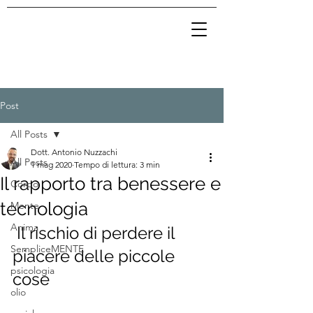
Post
All Posts
Dott. Antonio Nuzzachi
All Posts
1 mag 2020
Tempo di lettura: 3 min
Il rapporto tra benessere e
Corpo
tecnologia
Mente
Anima
Il rischio di perdere il 
SempliceMENTE
piacere delle piccole 
psicologia
cose
olio