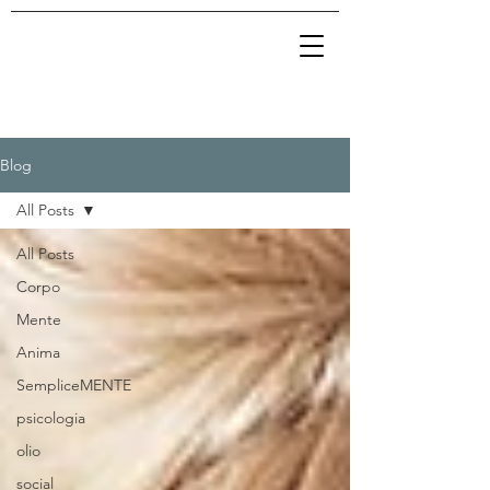
Blog
All Posts
All Posts
Corpo
Mente
Anima
SempliceMENTE
psicologia
olio
social