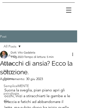
Post
All Posts
Dott. Vito Gadaleta
All Posts
1 lug 2023
Tempo di lettura: 5 min
Attacchi di ansia? Ecco la
Corpo
soluzione.
Mente
Anima
Aggiornamento:
30 giu 2023
SempliceMENTE
Suona la sveglia, pian piano apri gli 
psicologia
occhi, inizi a stiracchiarti le gambe e le 
olio
braccia e fatichi ad abbandonare il 
letto, ma subito dopo ha inizio quella 