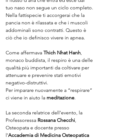
il flusso d’aria che entra ed esce dal 
tuo naso non segue un ciclo completo. 
Nella fattispecie ti accorgerai che la 
pancia non è rilassata e che i muscoli 
addominali sono contratti. Questo è 
ciò che io definisco vivere in apnea.
Come affermava 
Thich Nhat Hanh
, 
monaco buddista, il respiro è una delle 
qualità più importanti da coltivare per 
attenuare e prevenire stati emotivi 
negativo-distruttivi.
Per imparare nuovamente a “respirare” 
ci viene in aiuto la 
meditazione
.
La seconda relatrice dell’evento, la 
Professoressa 
Rossana Checchi
, 
Osteopata e docente presso 
l’
Accademia di Medicina Osteopatica 