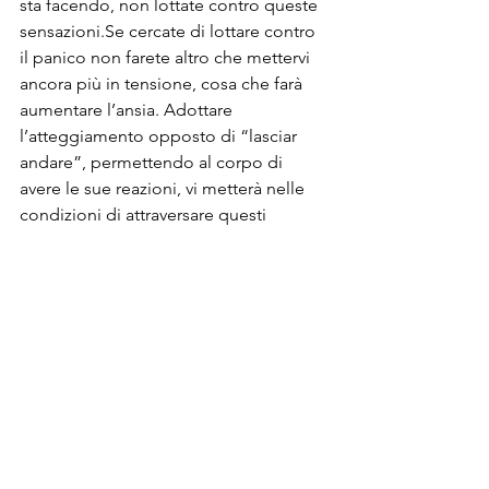
sta facendo, non lottate contro queste 
sensazioni.Se cercate di lottare contro 
il panico non farete altro che mettervi 
ancora più in tensione, cosa che farà 
aumentare l’ansia. Adottare 
l’atteggiamento opposto di “lasciar 
andare”, permettendo al corpo di 
avere le sue reazioni, vi metterà nelle 
condizioni di attraversare questi 
momenti in modo più facile e rapido. 
Sicuramente non è facile, ma mettere 
in atto qualche tecnica di rilassamento 
e concentrazione sul respiro può 
essere molto utile.
- Lasciate che “l’onda” del panico 
passi, piuttosto che opporvi. C’è una 
distinzione da fare tra paura primaria e 
paura secondaria. 
La paura primaria