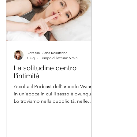
della coppia. Dietro questo
cambiamento non ci sono soltanto
proble
Dott.ssa Diana Resuttana
1 lug
Tempo di lettura: 6 min
La solitudine dentro
l'intimità
Ascolta il Podcast dell'articolo Viviamo
in un’epoca in cui il sesso è ovunque.
Lo troviamo nella pubblicità, nelle
serie televisive, nei social network, nei
discorsi quotidiani. Apparentemente
siamo più liberi di parlare di desiderio,
piacere e relazioni. Eppure,