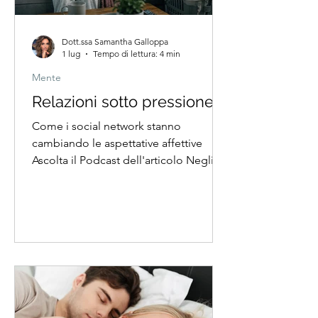
Dott.ssa Samantha Galloppa
1 lug
Tempo di lettura: 4 min
Mente
Relazioni sotto pressione
Come i social network stanno
cambiando le aspettative affettive
Ascolta il Podcast dell'articolo Negli
ultimi anni è cambiato profondamente
il modo in cui viviamo le relazioni.
Sempre più persone si sentono
sentimentalmente insoddisfatte,
sempre più coppie entrano in crisi e
sempre più rapporti finiscono non
necessariamente per mancanza
d’amore, ma per una crescente
difficoltà nel vivere la realtà quotidiana