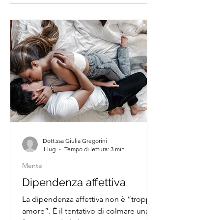
nonostante questa continua
esposizione alla sessualità, molte
persone raccontano di sentirsi
profondamente sole anche dentro
rapporti intimi e sessualmente attivi. È
una contraddizione sempre più
frequente nei perc
Dott.ssa Giulia Gregorini
1 lug
Tempo di lettura: 3 min
Mente
Dipendenza affettiva
La dipendenza affettiva non è “troppo
amore”. È il tentativo di colmare una