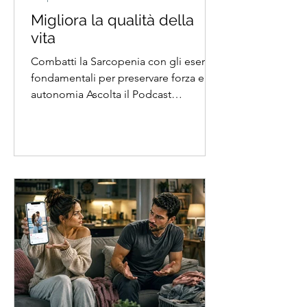
Migliora la qualità della
vita
Combatti la Sarcopenia con gli esercizi
fondamentali per preservare forza e
autonomia Ascolta il Podcast
dell'articolo La sarcopenia rappresenta
una delle principali sfide
dell'invecchiamento. Si tratta di una
progressiva perdita di massa
muscolare, forza e funzionalità che
può compromettere l'autonomia della
persona, aumentare il rischio di cadute
e favorire la comparsa di disabilità.
Negli ultimi anni la ricerca scientifica
ha dimostrato come l'esercizio fisico
rappresenta