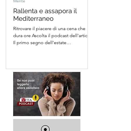
Mente
Rallenta e assapora il
Mediterraneo
Ritrovare il piacere di una cena che
dura ore Ascolta il podcast dell'articolo
Il primo segno dell’estate
mediterranea è una goccia di
condensa che scende lenta lungo una
bottiglia appena aperta. Un’immagine
piccola, quasi invisibile, che attraversa
una terrazza bianca mentre il sole si
abbassa dietro i tetti assolati del Sud e
l’aria ritrova una cadenza più morbida.
Le sedie si spostano piano sul
pavimento caldo. Una tovaglia si
gonfia appena sotto il vento della sera.
Il s