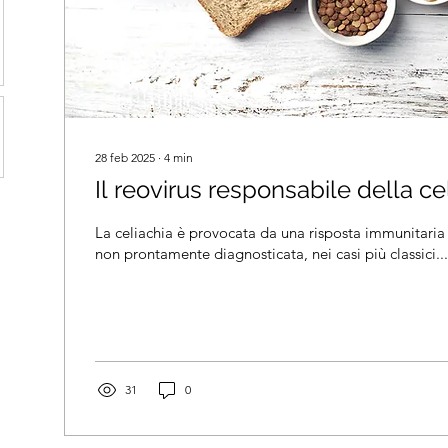
28 feb 2025
∙
4
min
Il reovirus responsabile della ce
La celiachia è provocata da una risposta immunitaria 
non prontamente diagnosticata, nei casi più classici...
31
0