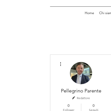
Home
Chi sia
Altre azioni
Pellegrino Parente
Redattore
0
0
Follower
Seguiti