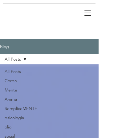
Blog
All Posts
All Posts
Corpo
Mente
Anima
SempliceMENTE
psicologia
olio
social