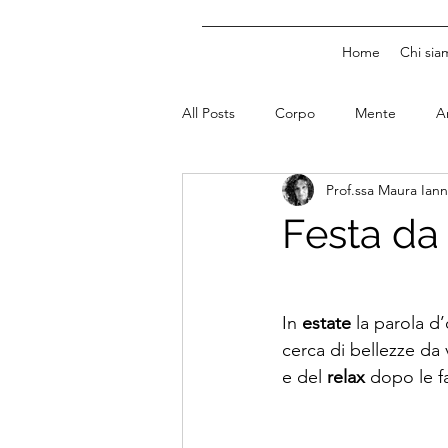
Home
Chi sia
All Posts
Corpo
Mente
A
Prof.ssa Maura Iann
Festa da 
In 
estate
 la parola d
cerca di bellezze da 
e del 
relax
 dopo le f