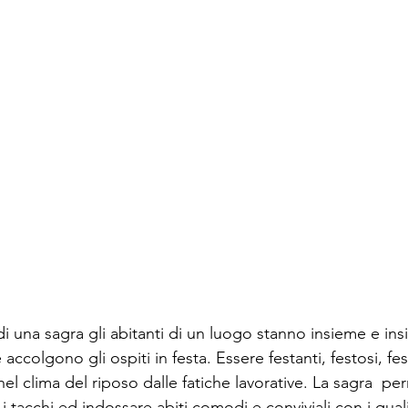
di una sagra gli abitanti di un luogo stanno insieme e in
ccolgono gli ospiti in festa. Essere festanti, festosi, festa
el clima del riposo dalle fatiche lavorative. La sagra  pe
e i tacchi ed indossare abiti comodi e conviviali con i qual