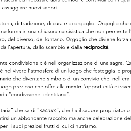
di assaggiare nuovi sapori.
toria, di tradizione, di cura e di orgoglio. Orgoglio che
rasforma in una chiusura narcisistica che non permette l
ltro, del diverso, del lontano. Orgoglio che diviene forza 
all’apertura, dallo scambio e dalla 
reciprocità
.
nte condivisione c’è nell’organizzazione di una sagra. Q
è nel vivere l’atmosfera di un luogo che festeggia le propr
inarie
 che diventano simbolo di un convivio che, nell’era 
uogo prezioso che offre alla 
mente
 l’opportunità di viv
da “condivisione  identitaria”.
taria” che sa di “
sacrum
”, che ha il sapore propiziatorio 
antirsi un abbondante raccolto ma anche celebrazione del 
er  i suoi preziosi frutti di cui ci nutriamo.