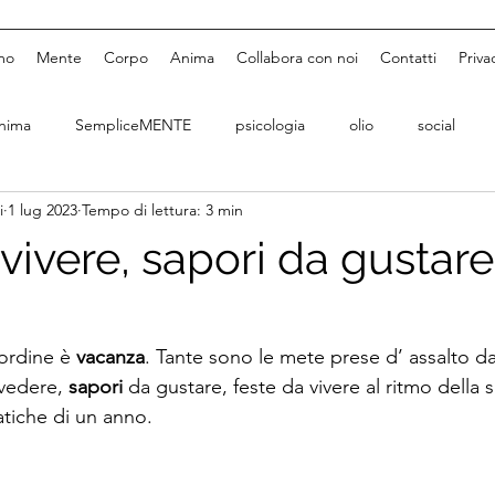
mo
Mente
Corpo
Anima
Collabora con noi
Contatti
Priva
nima
SempliceMENTE
psicologia
olio
social
i
1 lug 2023
Tempo di lettura: 3 min
vivere, sapori da gustare
’ordine è 
vacanza
. Tante sono le mete prese d’ assalto dai 
vedere, 
sapori
 da gustare, feste da vivere al ritmo della 
atiche di un anno.