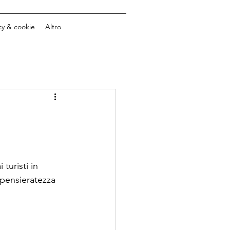
cy & cookie
Altro
turisti in 
spensieratezza 