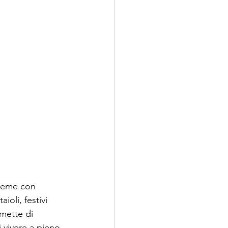
sieme con 
ioli, festivi 
rmette di 
i vivere a pieno 