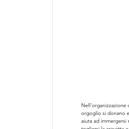
Nell’organizzazione 
orgoglio si donano e a
aiuta ad immergersi n
togliersi la cravatta 