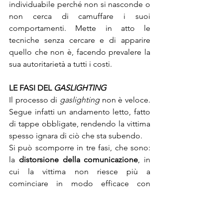
individuabile perché non si nasconde o 
non cerca di camuffare i suoi 
comportamenti. Mette in atto le 
tecniche senza cercare e di apparire 
quello che non è, facendo prevalere la 
sua autoritarietà a tutti i costi.
LE FASI DEL 
GASLIGHTING
Il processo di 
gaslighting
 non è veloce. 
Segue infatti un andamento letto, fatto 
di tappe obbligate, rendendo la vittima 
spesso ignara di ciò che sta subendo.
Si può scomporre in tre fasi, che sono: 
la 
distorsione della comunicazione
, in 
cui la vittima non riesce più a 
cominciare in modo efficace con 
l'abusante, i 
tentativi di difesa
 e infine 
caduta della vittima in uno stato 
depressivo
.