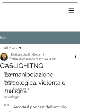
Post
All Posts
Dott.ssa Lisa Di Giovanni
All Posts
1 nov 2023
Tempo di lettura: 3 min
GASLIGHITNG
Corpo
La manipolazione 
Mente
Anima
psicologica, violenta e 
SempliceMENTE
maligna
psicologia
olio
Ascolta il podcast dell'articolo