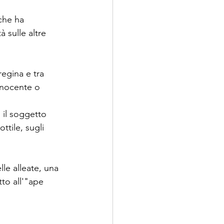
che ha 
 sulle altre 
egina e tra 
innocente o 
 il soggetto 
tile, sugli 
lle alleate, una 
to all'"ape 