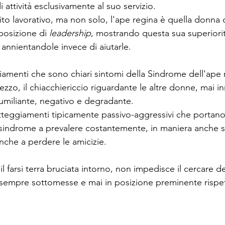
 attività esclusivamente al suo servizio.
ito lavorativo, ma non solo, l'ape regina è quella donna 
posizione di 
leadership
, mostrando questa sua superiorità
annientandole invece di aiutarle.
iamenti che sono chiari sintomi della Sindrome dell'ape r
lezzo, il chiacchiericcio riguardante le altre donne, mai 
umiliante, negativo e degradante.
tteggiamenti tipicamente passivo-aggressivi che portano
 sindrome a prevalere costantemente, in maniera anche sot
 anche a perdere le amicizie.
l farsi terra bruciata intorno, non impedisce il cercare de
 sempre sottomesse e mai in posizione preminente rispet