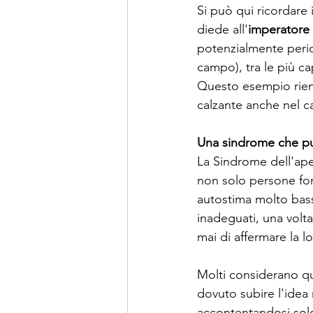
Si può qui ricordare 
diede all'
imperatore 
potenzialmente peric
campo), tra le più ca
Questo esempio rient
calzante anche nel c
Una sindrome che pu
La Sindrome dell'ape 
non solo persone for
autostima molto bass
inadeguati, una volt
mai di affermare la lo
Molti considerano q
dovuto subire l'idea
accontentandosi solo