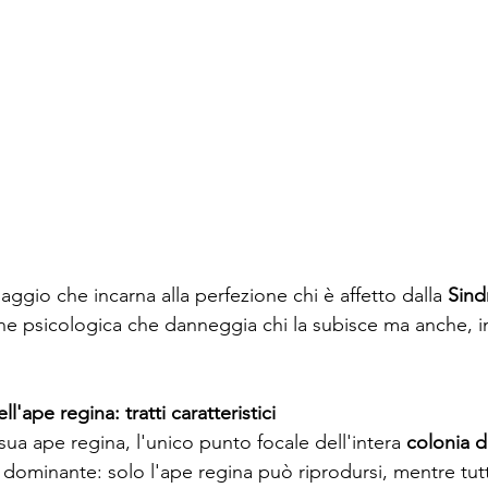
naggio che incarna alla perfezione chi è affetto dalla 
Sind
ne psicologica che danneggia chi la subisce ma anche, i
'ape regina: tratti caratteristici
ua ape regina, l'unico punto focale dell'intera 
colonia d
ominante: solo l'ape regina può riprodursi, mentre tutte