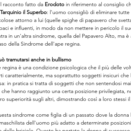
il racconto fatto da 
Erodoto
 in riferimento al consiglio c
Tarquinio il Superbo
: l'uomo consigliò di eliminare tutte
olose attorno a lui (quelle spighe di papavero che svett
paci e influenti, in modo da non mettere in pericolo il s
ra in un'altra sindrome, quella del Papavero Alto, ma è
aso della Sindrome dell'ape regina.
ò tramutarsi anche in bullismo
regina è una condizione psicologica che il più delle volt
ti caratterialmente, ma soprattutto soggetti insicuri che
a: in pratica si tratta di soggetti che non sentendosi ma
a che hanno raggiunto una certa posizione privilegiata, 
ro superiorità sugli altri, dimostrando così a loro stessi i
uesta sindrome come figlia di un passato dove la donna
 maschilista dell'uomo più adatto a determinate posizioni
 delle briciole. Questo ha portato la donna di successo