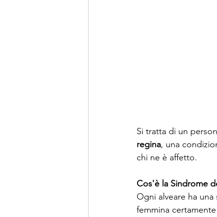
Si tratta di un perso
regina
, una condizio
chi ne è affetto.
Cos'è la Sindrome dell
Ogni alveare ha una s
femmina certamente d