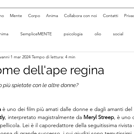
mo
Mente
Corpo
Anima
Collabora con noi
Contatti
Priva
nima
SempliceMENTE
psicologia
olio
social
ovanni
1 mar 2024
Tempo di lettura: 4 min
ome dell'ape regina
 più spietate con le altre donne?
a
 è uno dei film più amati dalle donne e dagli amanti de
tly
, interpretato magistralmente da 
Meryl Streep
, è uno 
pellicola. Lei è il caporedattore della seguitissima rivista 
na di grande successo, i cui giudizi sono temutissimi,