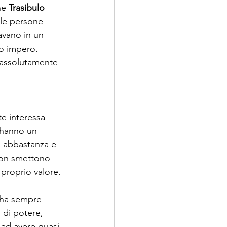
he 
Trasibulo 
 le persone 
avano in un 
uo impero. 
 assolutamente 
e interessa 
 hanno un 
i abbastanza e 
non smettono 
l proprio valore.
 ha sempre 
 di potere, 
 ad avere quasi 