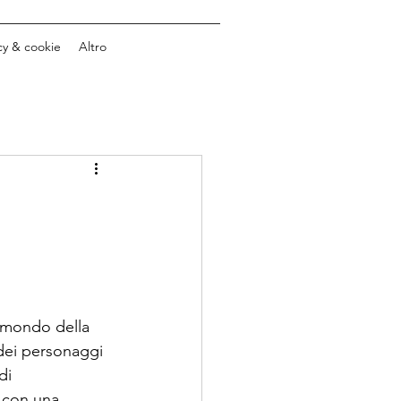
cy & cookie
Altro
l mondo della 
dei personaggi 
di 
 con una 