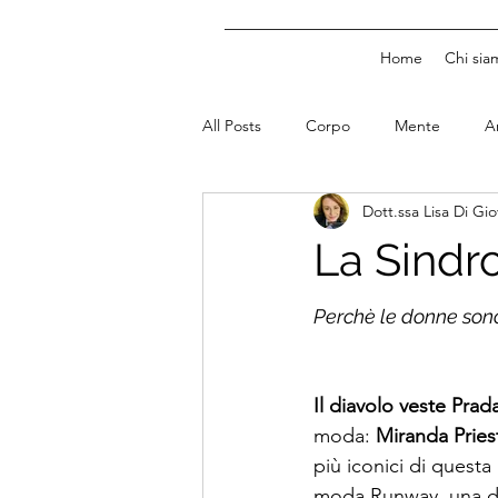
Home
Chi sia
All Posts
Corpo
Mente
A
Dott.ssa Lisa Di Gi
La Sindr
Perchè le donne sono
Il diavolo veste Prad
moda: 
Miranda Pries
più iconici di questa 
moda Runway, una don