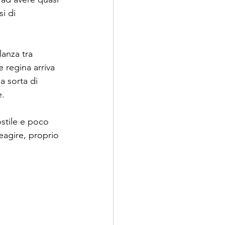
i di 
llanza tra 
 regina arriva 
a sorta di 
e.
ostile e poco 
reagire, proprio 