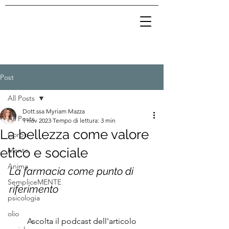
Post
All Posts
Dott.ssa Myriam Mazza
All Posts
1 nov 2023
Tempo di lettura: 3 min
La bellezza come valore
Corpo
etico e sociale
Mente
Anima
La farmacia come punto di 
SempliceMENTE
riferimento
psicologia
olio
Ascolta il podcast dell'articolo