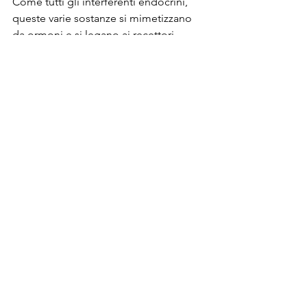
Come tutti gli interferenti endocrini, 
queste varie sostanze si mimetizzano 
da ormoni e si legano ai recettori 
ormonali presenti sulle cellule.
A volte agiscono da agonisti, cioè 
stimolano i meccanismi regolati dal 
recettore che agganciano, altre volte 
da antagonisti e inibiscono questi 
stessi meccanismi.
Anche l’inquinamento nucleare incide 
notevolmente sull’aumento delle 
patologie tiroidee autoimmuni e 
neoplastiche.
Come conseguenza di un’esplosione 
nucleare, le polveri e la terra vengono 
sollevate dal terreno, si mescolano con 
le microparticelle radioattive derivanti 
dall’esplosione e formano le 