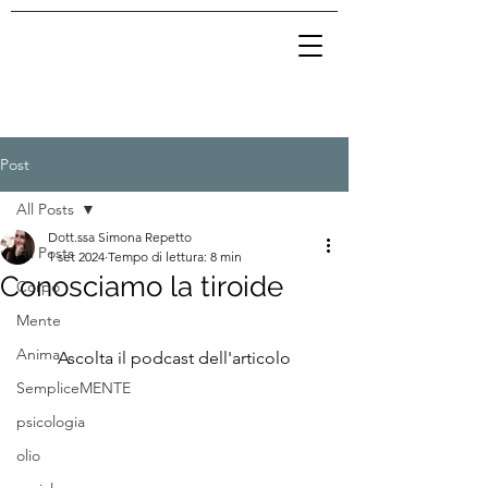
Post
All Posts
Dott.ssa Simona Repetto
All Posts
1 set 2024
Tempo di lettura: 8 min
Conosciamo la tiroide
Corpo
Mente
Anima
Ascolta il podcast dell'articolo
SempliceMENTE
psicologia
olio