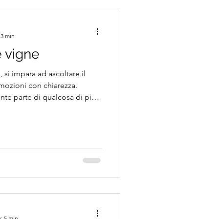
 3 min
e vigne
 si impara ad ascoltare il
mozioni con chiarezza.
sente parte di qualcosa di più
n il ciclo della terra che si
: 5 min