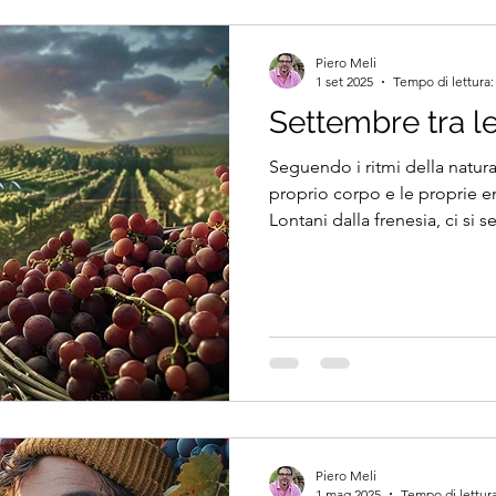
Piero Meli
1 set 2025
Tempo di lettura:
Settembre tra l
Seguendo i ritmi della natura,
proprio corpo e le proprie e
Lontani dalla frenesia, ci si 
grande. Si entra in sintonia co
rinnova, anno dopo anno...
Piero Meli
1 mag 2025
Tempo di lettura