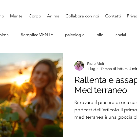
mo
Mente
Corpo
Anima
Collabora con noi
Contatti
Priva
nima
SempliceMENTE
psicologia
olio
social
Piero Meli
1 lug
Tempo di lettura: 4 mi
Rallenta e assap
Mediterraneo
Ritrovare il piacere di una ce
podcast dell'articolo Il prim
mediterranea è una goccia d
lungo una bottiglia appena 
quasi invisibile, che attraver