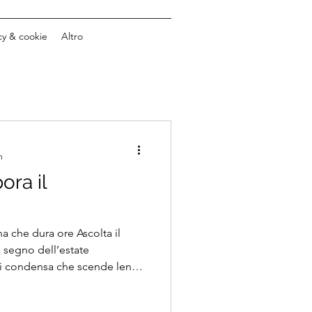
cy & cookie
Altro
n
ora il
na che dura ore Ascolta il
o segno dell’estate
i condensa che scende lenta
aperta. Un’immagine piccola,
sa una terrazza bianca mentre