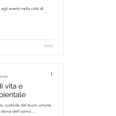
gli eventi nella città di
 4 min
di vita e
bientale
pre, custode del buon umore,
 storia dell’uomo...