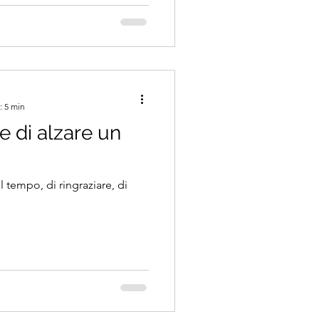
i assolati del Sud e l’aria
spostano
na tovaglia si gonfia appena
: 5 min
e di alzare un
l tempo, di ringraziare, di