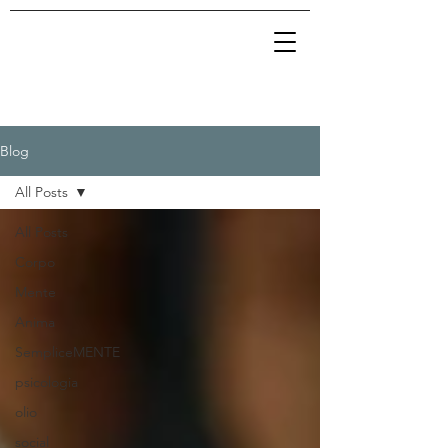
Blog
All Posts
All Posts
Corpo
Mente
Anima
SempliceMENTE
psicologia
olio
social