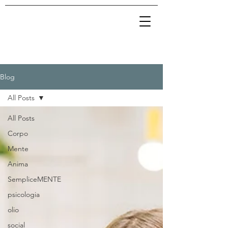
Blog
All Posts
All Posts
Corpo
Mente
Anima
SempliceMENTE
psicologia
olio
social