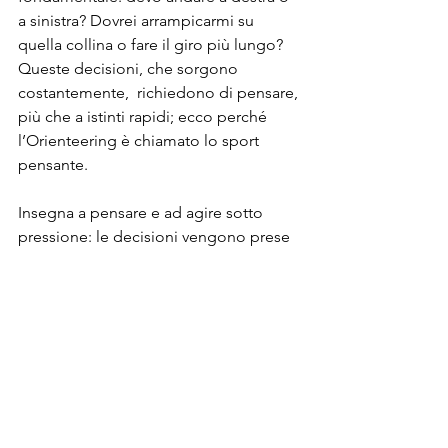
a sinistra? Dovrei arrampicarmi su 
quella collina o fare il giro più lungo? 
Queste decisioni, che sorgono 
costantemente,  richiedono di pensare, 
più che a istinti rapidi; ecco perché 
l’Orienteering è chiamato lo sport 
pensante.
Insegna a pensare e ad agire sotto 
pressione: le decisioni vengono prese 
costantemente sotto lo 
stress
 della 
competizione aumentando così la 
fatica, aiutando i concorrenti a 
diventare mentalmente più duri in altre 
situazioni stressanti della la loro vita 
quotidiana.
Aumento del tempo in comunione con 