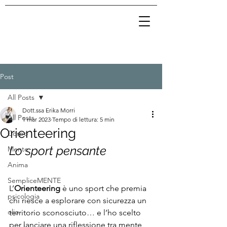
Post
All Posts
Dott.ssa Erika Morri
All Posts
1 mar 2023
Tempo di lettura: 5 min
Orienteering
Corpo
Lo sport pensante
Mente
Anima
SempliceMENTE
L’
Orienteering
 è uno sport che premia 
psicologia
chi riesce a esplorare con sicurezza un 
olio
territorio sconosciuto… e l’ho scelto 
per lanciare una riflessione tra mente, 