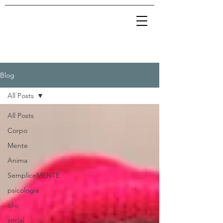
Blog
All Posts
All Posts
Corpo
Mente
Anima
SempliceMENTE
psicologia
olio
social