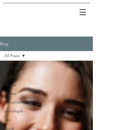
Blog
All Posts
All Posts
Corpo
Mente
Anima
SempliceMENTE
psicologia
olio
social