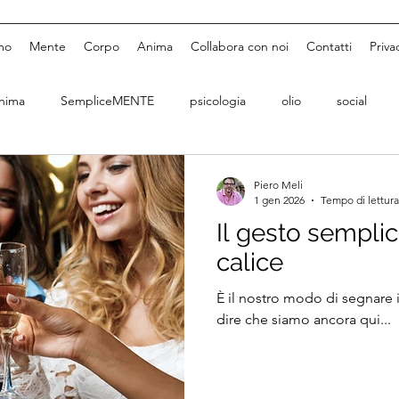
mo
Mente
Corpo
Anima
Collabora con noi
Contatti
Priva
nima
SempliceMENTE
psicologia
olio
social
Piero Meli
1 gen 2026
Tempo di lettura
Il gesto semplic
calice
È il nostro modo di segnare i
dire che siamo ancora qui...