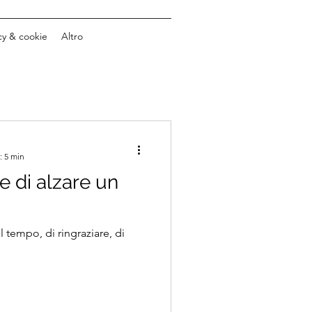
cy & cookie
Altro
: 5 min
e di alzare un
l tempo, di ringraziare, di