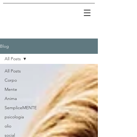
Blog
All Posts
All Posts
Corpo
Mente
Anima
SempliceMENTE
psicologia
olio
social