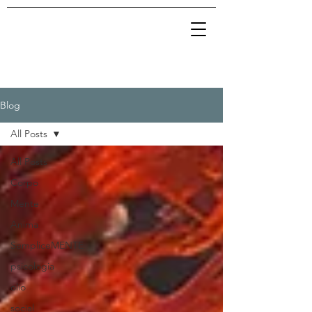
Blog
All Posts
All Posts
Corpo
Mente
Anima
SempliceMENTE
psicologia
olio
social