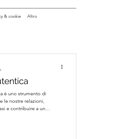
cy & cookie
Altro
n
tentica
ca è uno strumento di
 le nostre relazioni,
essi e contribuire a un
più armonioso...