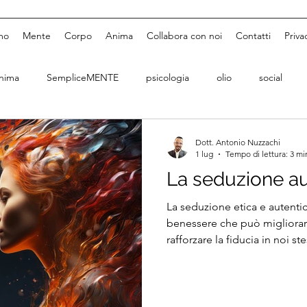
mo
Mente
Corpo
Anima
Collabora con noi
Contatti
Priva
nima
SempliceMENTE
psicologia
olio
social
Dott. Antonio Nuzzachi
1 lug
Tempo di lettura: 3 mi
La seduzione au
La seduzione etica e autenti
benessere che può migliorare
rafforzare la fiducia in noi st
ambiente di comunicazione 