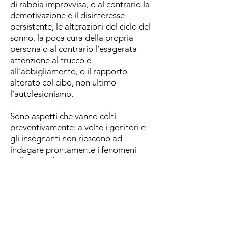
di rabbia improvvisa, o al contrario la
demotivazione e il disinteresse
persistente, le alterazioni del ciclo del
sonno, la poca cura della propria
persona o al contrario l’esagerata
attenzione al trucco e
all’abbigliamento, o il rapporto
alterato col cibo, non ultimo
l’autolesionismo.
Sono aspetti che vanno colti
preventivamente: a volte i genitori e
gli insegnanti non riescono ad
indagare prontamente i fenomeni
collegati ad una vera e propria
dipendenza da Internet, fino a
quando questa non si manifesta nella
sua gravità.
Attenzione va posta fin dall’esordio ai