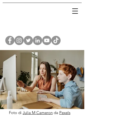
Foto di
Julia M Cameron
da
Pexels