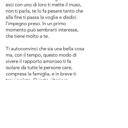
esci con uno di loro ti mette il muso,
non ti parla, te lo fa pesare tanto che
alla fine ti passa la voglia e disdici
l’impegno preso. In un primo
momento può sembrarti interesse,
che tiene molto a te.
Ti autoconvinci che sia una bella cosa
ma, con il tempo, questo modo di
vivere il rapporto amoroso ti fa
isolare da tutte le persone care,
compresa la famiglia, e in breve ti
trovi isolato. Questo ulteriore
cambiamento in te non va
sottovalutato. Un rapporto sano è
basato sulla fiducia, sul dare all’altro i
dovuti spazi senza risultare asfissiante
o troppo possessivo.
Ti alzi al mattino e già ti senti