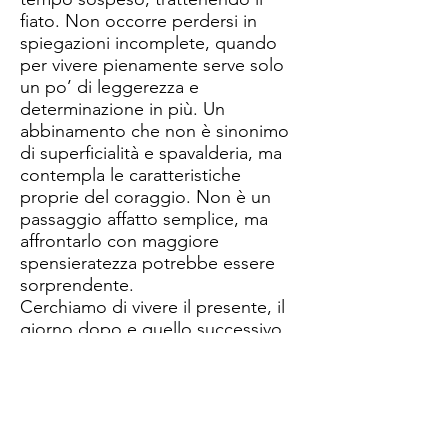
fiato. Non occorre perdersi in
spiegazioni incomplete, quando
per vivere pienamente serve solo
un po’ di leggerezza e
determinazione in più. Un
abbinamento che non è sinonimo
di superficialità e spavalderia, ma
contempla le caratteristiche
proprie del coraggio. Non è un
passaggio affatto semplice, ma
affrontarlo con maggiore
spensieratezza potrebbe essere
sorprendente.
Cerchiamo di vivere il presente, il
giorno dopo e quello successivo
regalandoci la possibilità di
scegliere e l’eventualità di
sbagliare. In queste due
opportunità è contenuta la vera
bellezza.