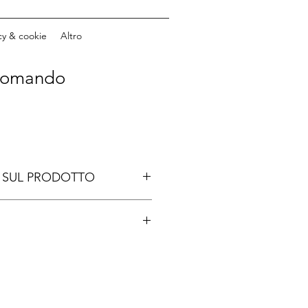
cy & cookie
Altro
 comando
 SUL PRODOTTO
ino
do, Dario Corradino firma un 
el thriller storico, unendo rigore 
cenza del Cammino di Santiago e 