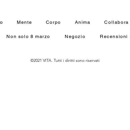
spettacolari e privil
ancorata alla realtà sto
Cammino di Santiago
mo
Mente
Corpo
Anima
Collabora
Un romanzo che intratt
riflessione, conferm
voce promettente dell
Non solo 8 marzo
Negozio
Recensioni 
Lisa Di Giovanni
©2021 VITA. Tutti i diritti sono riservati