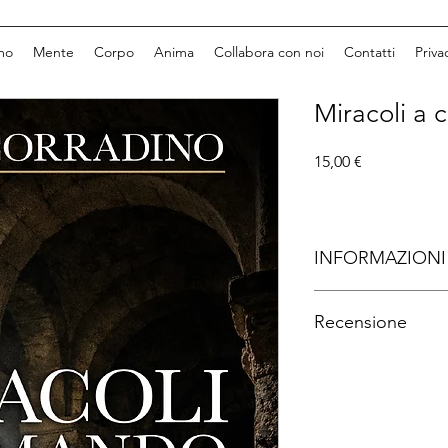
mo
Mente
Corpo
Anima
Collabora con noi
Contatti
Priva
Miracoli a
Prezzo
15,00 €
INFORMAZIONI
Autore: 
Dario Corrad
Recensione
Editore: 
Jolly Roger
Pagine:
 290
Con Miracoli a coman
convincente esordio n
documentario, conos
capacità narrativa.