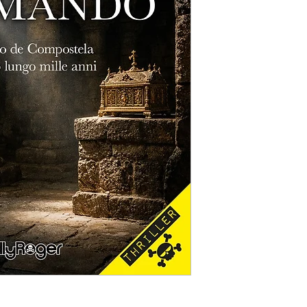
La vicenda prende av
misterioso evento nel
Compostela dà origin
quasi novecento anni.
che alterna Medioevo 
indagini, documenti e
Uno dei maggiori pun
l'accurata ricostruzi
dell'autore rende aut
contesto, senza mai a
suspense è ben dosat
all'epilogo, mentre i
riflettere sul rappor
verità storica.
Lo stile è limpido, e
giornalistica di Corra
precisa, capace di f
narrativo con equilibr
medievali sia contemp
caratterizzati.
Pur richiamando la tra
europeo, Miracoli a c