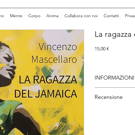
mo
Mente
Corpo
Anima
Collabora con noi
Contatti
Priva
La ragazza 
Prezzo
15,00 €
INFORMAZIONI
Autore: 
Vincenzo Mas
Recensione
Editore:
 Albatros
Pagine:
 222
Con La ragazza del J
costruisce un romanzo
tra racconto sentimen
è soltanto la storia d