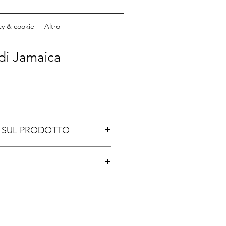
cy & cookie
Altro
di Jamaica
 SUL PRODOTTO
cellari
amaica, Vincenzo Mascellaro 
 che si muove sul crinale sottile 
tale e indagine esistenziale. Non 
i un incontro, né semplicemente il 