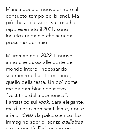
Manca poco al nuovo anno e al
consueto tempo dei bilanci. Ma
più che a riflessioni su cosa ha
rappresentato il 2021, sono
incuriosita da ciò che sarà dal
prossimo gennaio.
Mi immagino il
2022
. Il nuovo
anno che bussa alle porte del
mondo intero, indossando
sicuramente l’abito migliore,
quello della festa. Un po’ come
me da bambina che avevo il
“vestitino della domenica”.
Fantastico sul
look
. Sarà elegante,
ma di certo non scintillante, non è
aria di
dress
da palcoscenico. Lo
immagino sobrio, senza
paillettes
e pomposità. Farà un ingresso