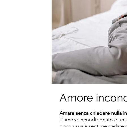
Amore incond
Amare senza chiedere nulla in
L'amore incondizionato è un s
poco usuale sentirne parlare