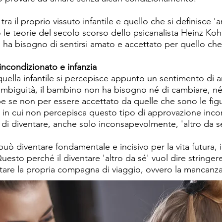
tra il proprio vissuto infantile e quello che si definisce 
le teorie del secolo scorso dello psicanalista Heinz Koh
o ha bisogno di sentirsi amato e accettato per quello che 
incondizionato e infanzia
quella infantile si percepisce appunto un sentimento di a
mbiguità, il bambino non ha bisogno né di cambiare, né d
e se non per essere accettato da quelle che sono le figu
o in cui non percepisca questo tipo di approvazione inco
di diventare, anche solo inconsapevolmente, 'altro da sé
 diventare fondamentale e incisivo per la vita futura, i
uesto perché il diventare 'altro da sé' vuol dire string
ntare la propria compagna di viaggio, ovvero la mancanza