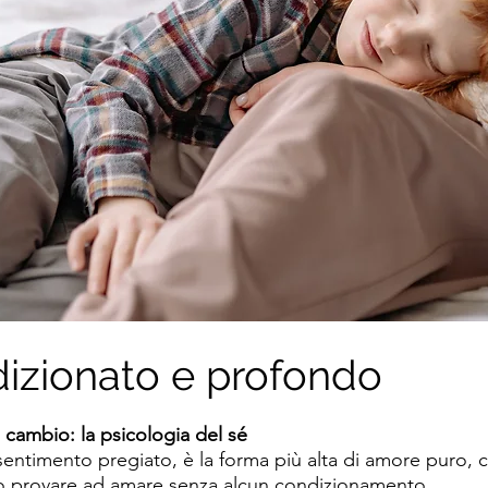
izionato e profondo
 cambio: la psicologia del sé
entimento pregiato, è la forma più alta di amore puro,
 o provare ad amare senza alcun condizionamento.